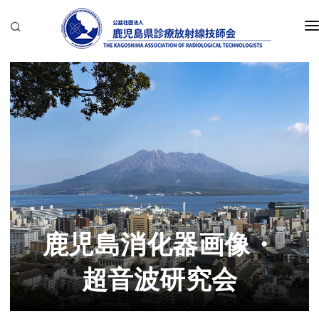
一般の方へ
放射線技師の方へ
当会について
会報バックナンバー
部会・研究会
鹿児島消化器画像・
お問合せ
超音波研究会
会員サイト