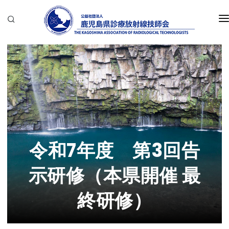
一般の方へ
放射線技師の方へ
当会について
会報バックナンバー
令和7年度 第3回告
部会・研究会
示研修（本県開催 最
お問合せ
終研修）
会員サイト